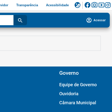
facebook
photo_camera
smart_display
flaky
vidor
Transparência
Acessibilidade
account_circle
search
Acessar
Governo
Equipe de Governo
Ouvidoria
Câmara Municipal