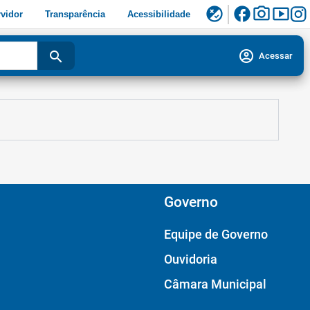
facebook
photo_camera
smart_display
flaky
vidor
Transparência
Acessibilidade
account_circle
search
Acessar
Governo
Equipe de Governo
Ouvidoria
Câmara Municipal