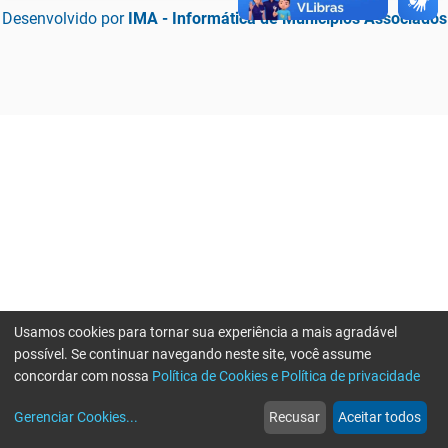
Desenvolvido por
IMA - Informática de Municípios Associados
Usamos cookies para tornar sua experiência a mais agradável
possível. Se continuar navegando neste site, você assume
concordar com nossa
Política de Cookies e Política de privacidade
home
build_circle
event
web
more_horiz
Erro ao enviar informações, por favor tente novamente
Gerenciar Cookies
...
Recusar
Aceitar todos
Início
Serviços
Eventos
Notícias
Mais