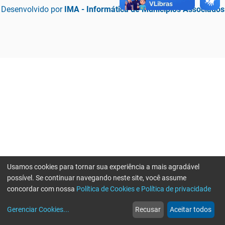
Desenvolvido por
IMA - Informática de Municípios Associados
Usamos cookies para tornar sua experiência a mais agradável
possível. Se continuar navegando neste site, você assume
concordar com nossa
Política de Cookies e Política de privacidade
home
build_circle
event
web
more_horiz
Erro ao enviar informações, por favor tente novamente
Gerenciar Cookies
...
Recusar
Aceitar todos
Início
Serviços
Eventos
Notícias
Mais