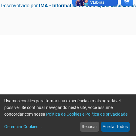
Desenvolvido por
IMA - Informática de Municípios Associados
Usamos cookies para tornar sua experiência a mais agradável
possível. Se continuar navegando neste site, você assume
concordar com nossa
Política de Cookies e Política de privacidade
home
build_circle
event
web
more_horiz
Erro ao enviar informações, por favor tente novamente
Gerenciar Cookies
...
Recusar
Aceitar todos
Início
Serviços
Eventos
Notícias
Mais