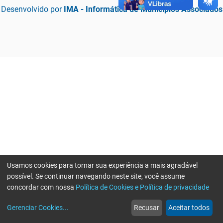
Desenvolvido por
IMA - Informática de Municípios Associados
Usamos cookies para tornar sua experiência a mais agradável
possível. Se continuar navegando neste site, você assume
concordar com nossa
Política de Cookies e Política de privacidade
home
build_circle
event
web
more_horiz
Erro ao enviar informações, por favor tente novamente
Gerenciar Cookies
...
Recusar
Aceitar todos
Início
Serviços
Eventos
Notícias
Mais