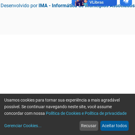
Desenvolvido por
IMA - Informática de Municípios Associados
Usamos cookies para tornar sua experiência a mais agradável
possível. Se continuar navegando neste site, você assume
concordar com nossa
Política de Cookies e Política de privacidade
home
build_circle
event
web
more_horiz
Erro ao enviar informações, por favor tente novamente
Gerenciar Cookies
...
Recusar
Aceitar todos
Início
Serviços
Eventos
Notícias
Mais