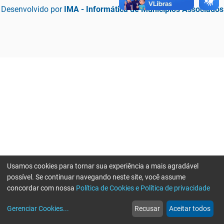
Desenvolvido por
IMA - Informática de Municípios Associados
Usamos cookies para tornar sua experiência a mais agradável
possível. Se continuar navegando neste site, você assume
concordar com nossa
Política de Cookies e Política de privacidade
home
build_circle
event
web
more_horiz
Erro ao enviar informações, por favor tente novamente
Gerenciar Cookies
...
Recusar
Aceitar todos
Início
Serviços
Eventos
Notícias
Mais