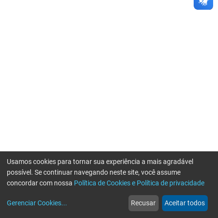
Usamos cookies para tornar sua experiência a mais agradável
possível. Se continuar navegando neste site, você assume
concordar com nossa
Política de Cookies e Política de privacidade
home
build_circle
event
web
more_horiz
Gerenciar Cookies
...
Recusar
Aceitar todos
Início
Serviços
Eventos
Notícias
Mais