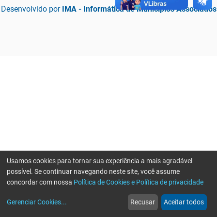
Desenvolvido por
IMA - Informática de Municípios Associados
Usamos cookies para tornar sua experiência a mais agradável
possível. Se continuar navegando neste site, você assume
concordar com nossa
Política de Cookies e Política de privacidade
home
build_circle
event
web
more_horiz
Erro ao enviar informações, por favor tente novamente
Gerenciar Cookies
...
Recusar
Aceitar todos
Início
Serviços
Eventos
Notícias
Mais