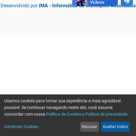
Desenvolvido por
IMA - Informática de Municípios Associados
Usamos cookies para tornar sua experiência a mais agradável
possível. Se continuar navegando neste site, você assume
concordar com nossa
Política de Cookies e Política de privacidade
home
build_circle
event
web
more_horiz
Erro ao enviar informações, por favor tente novamente
Gerenciar Cookies
...
Recusar
Aceitar todos
Início
Serviços
Eventos
Notícias
Mais