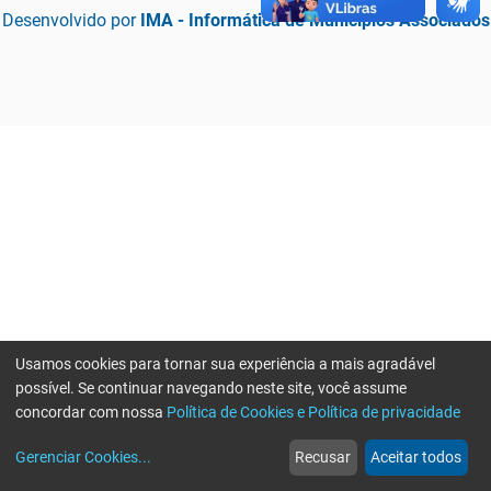
Desenvolvido por
IMA - Informática de Municípios Associados
Usamos cookies para tornar sua experiência a mais agradável
possível. Se continuar navegando neste site, você assume
concordar com nossa
Política de Cookies e Política de privacidade
home
build_circle
event
web
more_horiz
Erro ao enviar informações, por favor tente novamente
Gerenciar Cookies
...
Recusar
Aceitar todos
Início
Serviços
Eventos
Notícias
Mais