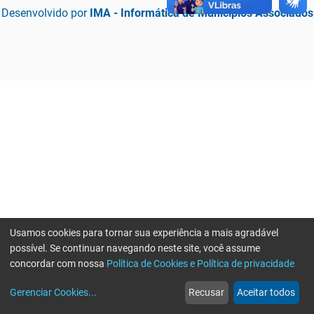
Desenvolvido por
IMA - Informática de Municípios Associados
Usamos cookies para tornar sua experiência a mais agradável
possível. Se continuar navegando neste site, você assume
concordar com nossa
Política de Cookies e Política de privacidade
home
build_circle
event
web
more_horiz
Erro ao enviar informações, por favor tente novamente
Gerenciar Cookies
...
Recusar
Aceitar todos
Início
Serviços
Eventos
Notícias
Mais