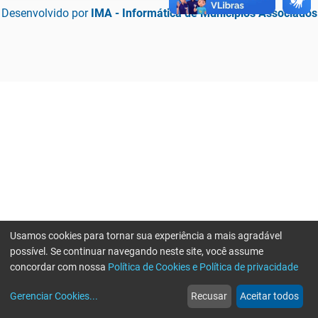
Desenvolvido por
IMA - Informática de Municípios Associados
Usamos cookies para tornar sua experiência a mais agradável
possível. Se continuar navegando neste site, você assume
concordar com nossa
Política de Cookies e Política de privacidade
home
build_circle
event
web
more_horiz
Erro ao enviar informações, por favor tente novamente
Gerenciar Cookies
...
Recusar
Aceitar todos
Início
Serviços
Eventos
Notícias
Mais