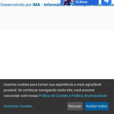
Desenvolvido por
IMA - Informática de Municípios Associados
Usamos cookies para tornar sua experiência a mais agradável
possível. Se continuar navegando neste site, você assume
concordar com nossa
Política de Cookies e Política de privacidade
home
build_circle
event
web
more_horiz
Erro ao enviar informações, por favor tente novamente
Gerenciar Cookies
...
Recusar
Aceitar todos
Início
Serviços
Eventos
Notícias
Mais