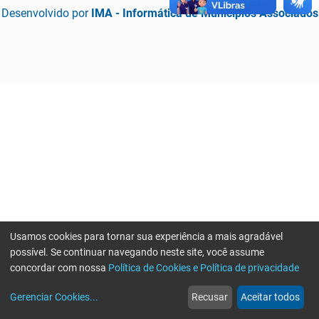
Desenvolvido por
IMA - Informática de Municípios Associados
Usamos cookies para tornar sua experiência a mais agradável
possível. Se continuar navegando neste site, você assume
concordar com nossa
Política de Cookies e Política de privacidade
home
build_circle
event
web
more_horiz
Erro ao enviar informações, por favor tente novamente
Gerenciar Cookies
...
Recusar
Aceitar todos
Início
Serviços
Eventos
Notícias
Mais