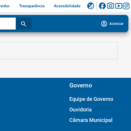
facebook
photo_camera
smart_display
flaky
vidor
Transparência
Acessibilidade
account_circle
search
Acessar
Governo
Equipe de Governo
Ouvidoria
Câmara Municipal