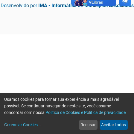
Desenvolvido por
IMA - Informática de Municípios Associados
Usamos cookies para tornar sua experiência a mais agradável
possível. Se continuar navegando neste site, você assume
concordar com nossa
Política de Cookies e Política de privacidade
home
build_circle
event
web
more_horiz
Erro ao enviar informações, por favor tente novamente
Gerenciar Cookies
...
Recusar
Aceitar todos
Início
Serviços
Eventos
Notícias
Mais