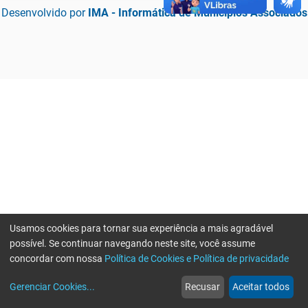
Desenvolvido por
IMA - Informática de Municípios Associados
Usamos cookies para tornar sua experiência a mais agradável
possível. Se continuar navegando neste site, você assume
concordar com nossa
Política de Cookies e Política de privacidade
home
build_circle
event
web
more_horiz
Erro ao enviar informações, por favor tente novamente
Gerenciar Cookies
...
Recusar
Aceitar todos
Início
Serviços
Eventos
Notícias
Mais