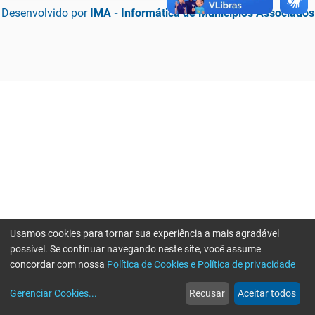
Desenvolvido por
IMA - Informática de Municípios Associados
Usamos cookies para tornar sua experiência a mais agradável
possível. Se continuar navegando neste site, você assume
concordar com nossa
Política de Cookies e Política de privacidade
home
build_circle
event
web
more_horiz
Erro ao enviar informações, por favor tente novamente
Gerenciar Cookies
...
Recusar
Aceitar todos
Início
Serviços
Eventos
Notícias
Mais