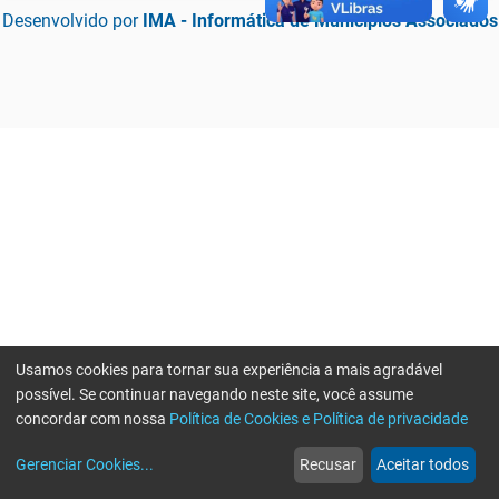
Desenvolvido por
IMA - Informática de Municípios Associados
Usamos cookies para tornar sua experiência a mais agradável
possível. Se continuar navegando neste site, você assume
concordar com nossa
Política de Cookies e Política de privacidade
home
build_circle
event
web
more_horiz
Erro ao enviar informações, por favor tente novamente
Gerenciar Cookies
...
Recusar
Aceitar todos
Início
Serviços
Eventos
Notícias
Mais