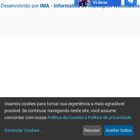
Desenvolvido por
IMA - Informática de Municípios Associados
Usamos cookies para tornar sua experiência a mais agradável
possível. Se continuar navegando neste site, você assume
concordar com nossa
Política de Cookies e Política de privacidade
home
build_circle
event
web
more_horiz
Erro ao enviar informações, por favor tente novamente
Gerenciar Cookies
...
Recusar
Aceitar todos
Início
Serviços
Eventos
Notícias
Mais