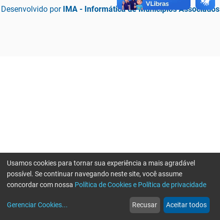
Desenvolvido por
IMA - Informática de Municípios Associados
Usamos cookies para tornar sua experiência a mais agradável
possível. Se continuar navegando neste site, você assume
concordar com nossa
Política de Cookies e Política de privacidade
home
build_circle
event
web
more_horiz
Erro ao enviar informações, por favor tente novamente
Gerenciar Cookies
...
Recusar
Aceitar todos
Início
Serviços
Eventos
Notícias
Mais