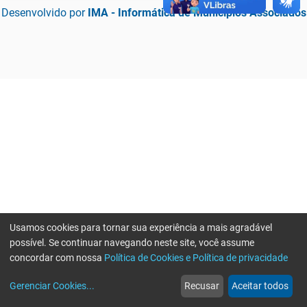
Desenvolvido por
IMA - Informática de Municípios Associados
Usamos cookies para tornar sua experiência a mais agradável
possível. Se continuar navegando neste site, você assume
concordar com nossa
Política de Cookies e Política de privacidade
home
build_circle
event
web
more_horiz
Erro ao enviar informações, por favor tente novamente
Gerenciar Cookies
...
Recusar
Aceitar todos
Início
Serviços
Eventos
Notícias
Mais