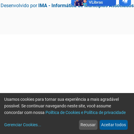
Desenvolvido por
IMA - Informática de Municípios Associados
Usamos cookies para tornar sua experiência a mais agradável
possível. Se continuar navegando neste site, você assume
concordar com nossa
Política de Cookies e Política de privacidade
home
build_circle
event
web
more_horiz
Erro ao enviar informações, por favor tente novamente
Gerenciar Cookies
...
Recusar
Aceitar todos
Início
Serviços
Eventos
Notícias
Mais