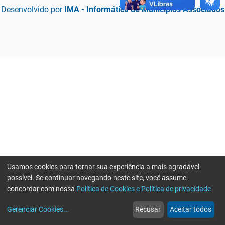
Desenvolvido por
IMA - Informática de Municípios Associados
Usamos cookies para tornar sua experiência a mais agradável
possível. Se continuar navegando neste site, você assume
concordar com nossa
Política de Cookies e Política de privacidade
home
build_circle
event
web
more_horiz
Erro ao enviar informações, por favor tente novamente
Gerenciar Cookies
...
Recusar
Aceitar todos
Início
Serviços
Eventos
Notícias
Mais