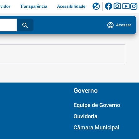
facebook
photo_camera
smart_display
flaky
vidor
Transparência
Acessibilidade
account_circle
search
Acessar
Governo
Equipe de Governo
Ouvidoria
Câmara Municipal