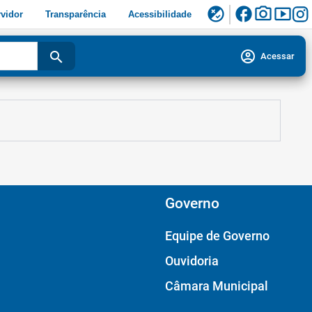
facebook
photo_camera
smart_display
flaky
vidor
Transparência
Acessibilidade
account_circle
search
Acessar
Governo
Equipe de Governo
Ouvidoria
Câmara Municipal