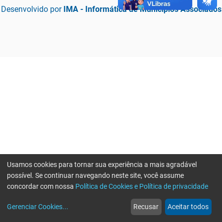
Desenvolvido por
IMA - Informática de Municípios Associados
Usamos cookies para tornar sua experiência a mais agradável
possível. Se continuar navegando neste site, você assume
concordar com nossa
Política de Cookies e Política de privacidade
home
build_circle
event
web
more_horiz
Erro ao enviar informações, por favor tente novamente
Gerenciar Cookies
...
Recusar
Aceitar todos
Início
Serviços
Eventos
Notícias
Mais