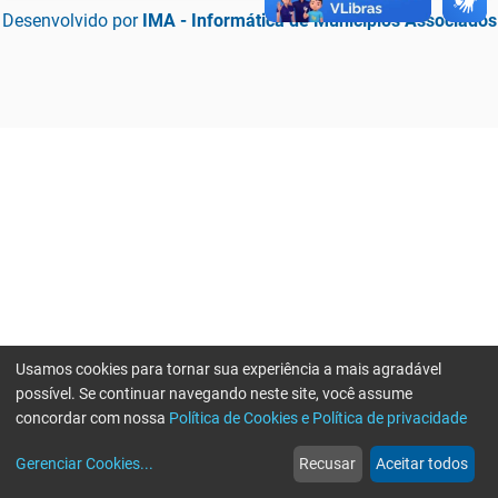
Desenvolvido por
IMA - Informática de Municípios Associados
Usamos cookies para tornar sua experiência a mais agradável
possível. Se continuar navegando neste site, você assume
concordar com nossa
Política de Cookies e Política de privacidade
home
build_circle
event
web
more_horiz
Erro ao enviar informações, por favor tente novamente
Gerenciar Cookies
...
Recusar
Aceitar todos
Início
Serviços
Eventos
Notícias
Mais