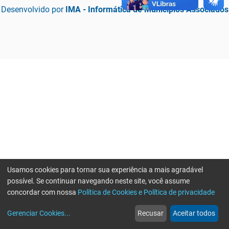
Desenvolvido por
IMA - Informática de Municípios Associados
Usamos cookies para tornar sua experiência a mais agradável
possível. Se continuar navegando neste site, você assume
concordar com nossa
Política de Cookies e Política de privacidade
home
build_circle
event
web
more_horiz
Erro ao enviar informações, por favor tente novamente
Gerenciar Cookies
...
Recusar
Aceitar todos
Início
Serviços
Eventos
Notícias
Mais