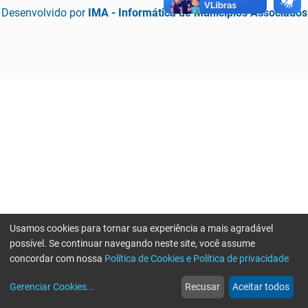
Desenvolvido por
IMA - Informática de Municípios Associados
Usamos cookies para tornar sua experiência a mais agradável
possível. Se continuar navegando neste site, você assume
concordar com nossa
Política de Cookies e Política de privacidade
home
build_circle
event
web
more_horiz
Erro ao enviar informações, por favor tente novamente
Gerenciar Cookies
...
Recusar
Aceitar todos
Início
Serviços
Eventos
Notícias
Mais