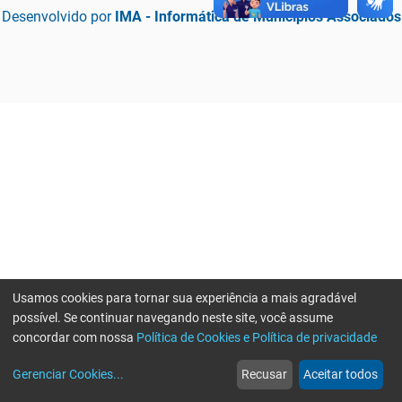
Desenvolvido por
IMA - Informática de Municípios Associados
Usamos cookies para tornar sua experiência a mais agradável
possível. Se continuar navegando neste site, você assume
concordar com nossa
Política de Cookies e Política de privacidade
home
build_circle
event
web
more_horiz
Erro ao enviar informações, por favor tente novamente
Gerenciar Cookies
...
Recusar
Aceitar todos
Início
Serviços
Eventos
Notícias
Mais