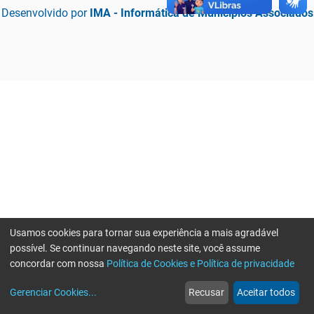
Desenvolvido por
IMA - Informática de Municípios Associados
Usamos cookies para tornar sua experiência a mais agradável
possível. Se continuar navegando neste site, você assume
concordar com nossa
Política de Cookies e Política de privacidade
home
build_circle
event
web
more_horiz
Erro ao enviar informações, por favor tente novamente
Gerenciar Cookies
...
Recusar
Aceitar todos
Início
Serviços
Eventos
Notícias
Mais