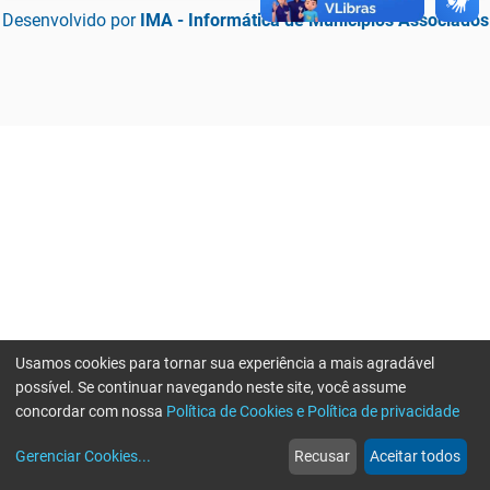
Desenvolvido por
IMA - Informática de Municípios Associados
Usamos cookies para tornar sua experiência a mais agradável
possível. Se continuar navegando neste site, você assume
concordar com nossa
Política de Cookies e Política de privacidade
home
build_circle
event
web
more_horiz
Erro ao enviar informações, por favor tente novamente
Gerenciar Cookies
...
Recusar
Aceitar todos
Início
Serviços
Eventos
Notícias
Mais