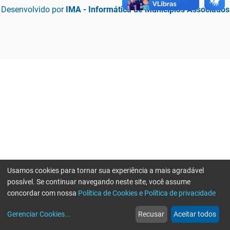
Desenvolvido por
IMA - Informática de Municípios Associados
Usamos cookies para tornar sua experiência a mais agradável
possível. Se continuar navegando neste site, você assume
concordar com nossa
Política de Cookies e Política de privacidade
home
build_circle
event
web
more_horiz
Erro ao enviar informações, por favor tente novamente
Gerenciar Cookies
...
Recusar
Aceitar todos
Início
Serviços
Eventos
Notícias
Mais