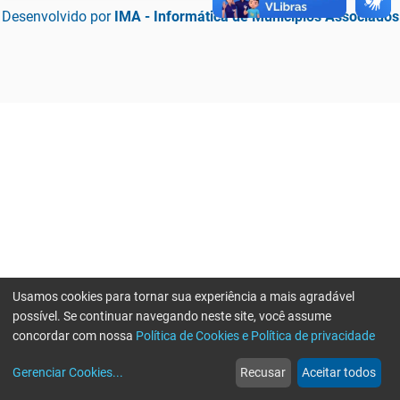
Desenvolvido por
IMA - Informática de Municípios Associados
Usamos cookies para tornar sua experiência a mais agradável
possível. Se continuar navegando neste site, você assume
concordar com nossa
Política de Cookies e Política de privacidade
home
build_circle
event
web
more_horiz
Erro ao enviar informações, por favor tente novamente
Gerenciar Cookies
...
Recusar
Aceitar todos
Início
Serviços
Eventos
Notícias
Mais