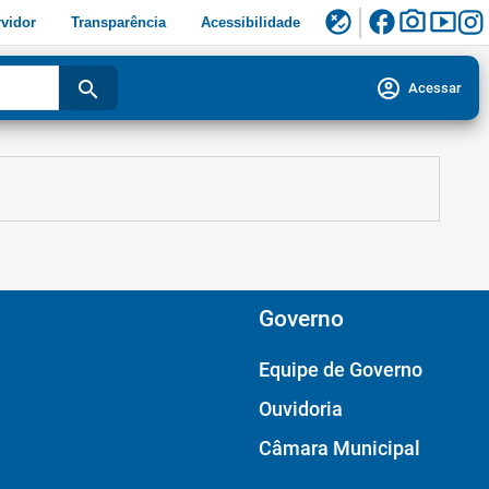
facebook
photo_camera
smart_display
flaky
vidor
Transparência
Acessibilidade
account_circle
search
Acessar
Governo
Equipe de Governo
Ouvidoria
Câmara Municipal