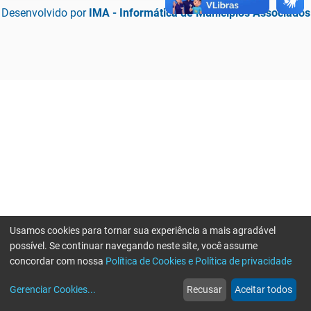
Desenvolvido por
IMA - Informática de Municípios Associados
Usamos cookies para tornar sua experiência a mais agradável
possível. Se continuar navegando neste site, você assume
concordar com nossa
Política de Cookies e Política de privacidade
home
build_circle
event
web
more_horiz
Erro ao enviar informações, por favor tente novamente
Gerenciar Cookies
...
Recusar
Aceitar todos
Início
Serviços
Eventos
Notícias
Mais