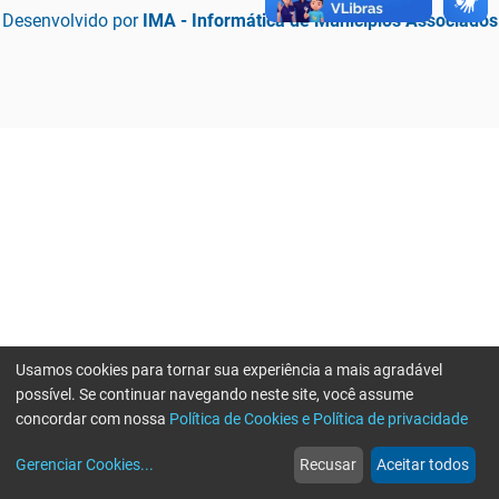
Desenvolvido por
IMA - Informática de Municípios Associados
Usamos cookies para tornar sua experiência a mais agradável
possível. Se continuar navegando neste site, você assume
concordar com nossa
Política de Cookies e Política de privacidade
home
build_circle
event
web
more_horiz
Erro ao enviar informações, por favor tente novamente
Gerenciar Cookies
...
Recusar
Aceitar todos
Início
Serviços
Eventos
Notícias
Mais