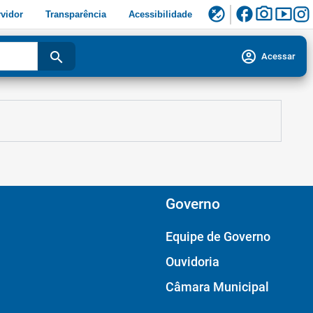
facebook
photo_camera
smart_display
flaky
vidor
Transparência
Acessibilidade
account_circle
search
Acessar
Governo
Equipe de Governo
Ouvidoria
Câmara Municipal