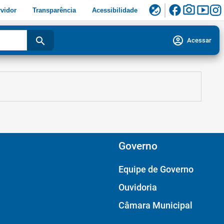
facebook
photo_camera
smart_display
flaky
vidor
Transparência
Acessibilidade
account_circle
search
Acessar
Governo
Equipe de Governo
Ouvidoria
Câmara Municipal