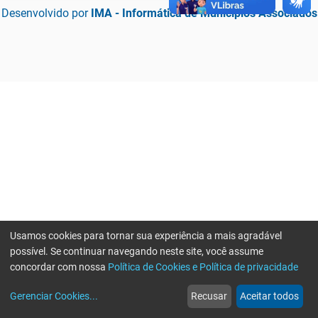
Desenvolvido por
IMA - Informática de Municípios Associados
Usamos cookies para tornar sua experiência a mais agradável
possível. Se continuar navegando neste site, você assume
concordar com nossa
Política de Cookies e Política de privacidade
home
build_circle
event
web
more_horiz
Erro ao enviar informações, por favor tente novamente
Gerenciar Cookies
...
Recusar
Aceitar todos
Início
Serviços
Eventos
Notícias
Mais