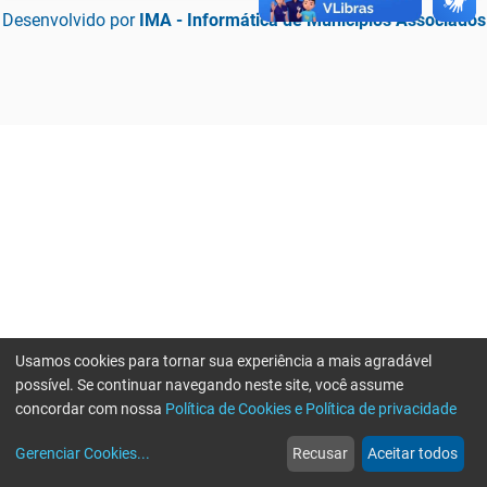
Desenvolvido por
IMA - Informática de Municípios Associados
Usamos cookies para tornar sua experiência a mais agradável
possível. Se continuar navegando neste site, você assume
concordar com nossa
Política de Cookies e Política de privacidade
home
build_circle
event
web
more_horiz
Erro ao enviar informações, por favor tente novamente
Gerenciar Cookies
...
Recusar
Aceitar todos
Início
Serviços
Eventos
Notícias
Mais