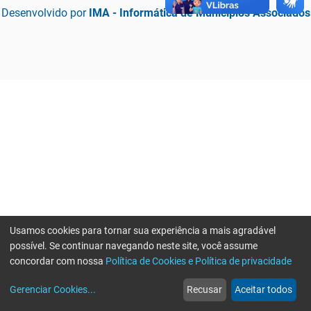
Desenvolvido por
IMA - Informática de Municípios Associados
Usamos cookies para tornar sua experiência a mais agradável
possível. Se continuar navegando neste site, você assume
concordar com nossa
Política de Cookies e Política de privacidade
home
build_circle
event
web
more_horiz
Erro ao enviar informações, por favor tente novamente
Gerenciar Cookies
...
Recusar
Aceitar todos
Início
Serviços
Eventos
Notícias
Mais