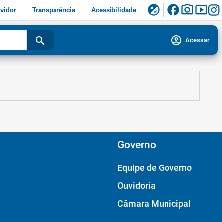
facebook
photo_camera
smart_display
flaky
vidor
Transparência
Acessibilidade
account_circle
search
Acessar
Governo
Equipe de Governo
Ouvidoria
Câmara Municipal