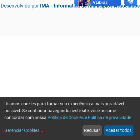
Desenvolvido por
IMA - Informática de Municípios Associados
Usamos cookies para tornar sua experiência a mais agradável
possível. Se continuar navegando neste site, você assume
concordar com nossa
Política de Cookies e Política de privacidade
home
build_circle
event
web
more_horiz
Erro ao enviar informações, por favor tente novamente
Gerenciar Cookies
...
Recusar
Aceitar todos
Início
Serviços
Eventos
Notícias
Mais