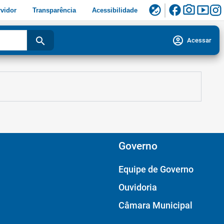
facebook
photo_camera
smart_display
flaky
vidor
Transparência
Acessibilidade
account_circle
search
Acessar
Governo
Equipe de Governo
Ouvidoria
Câmara Municipal