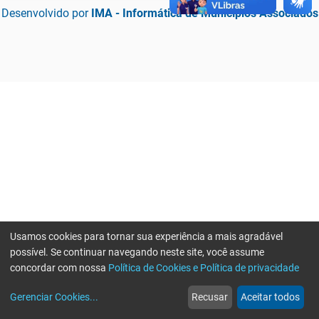
Desenvolvido por
IMA - Informática de Municípios Associados
Usamos cookies para tornar sua experiência a mais agradável
possível. Se continuar navegando neste site, você assume
concordar com nossa
Política de Cookies e Política de privacidade
home
build_circle
event
web
more_horiz
Erro ao enviar informações, por favor tente novamente
Gerenciar Cookies
...
Recusar
Aceitar todos
Início
Serviços
Eventos
Notícias
Mais