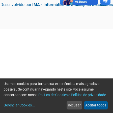
Desenvolvido por
IMA - Informática de Municípios Associados
Usamos cookies para tornar sua experiência a mais agradável
possível. Se continuar navegando neste site, você assume
concordar com nossa
Política de Cookies e Política de privacidade
home
build_circle
event
web
more_horiz
Erro ao enviar informações, por favor tente novamente
Gerenciar Cookies
...
Recusar
Aceitar todos
Início
Serviços
Eventos
Notícias
Mais